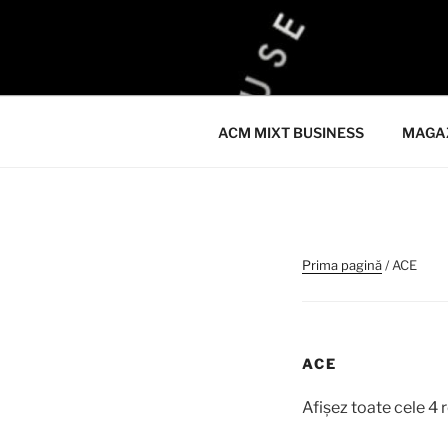
Sari
la
ACM
conținut
ACM VIRTUAL SHOP
ACM MIXT BUSINESS
MAGA
Prima pagină
/ ACE
ACE
Afișez toate cele 4 