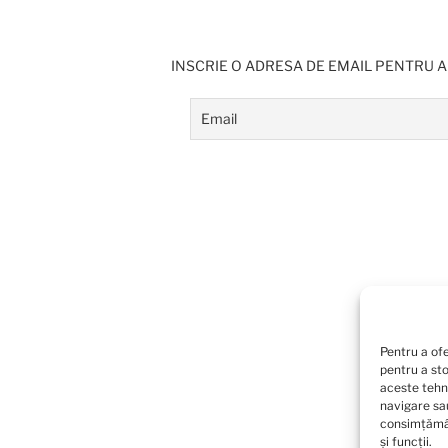
INSCRIE O ADRESA DE EMAIL PENTRU A
Pentru a ofe
pentru a st
aceste tehn
navigare sau
consimțămân
și funcții.