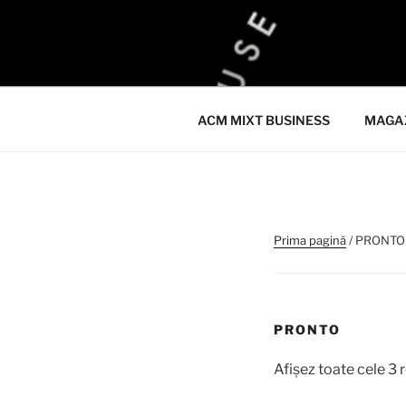
Sari
la
ACM
conținut
ACM VIRTUAL SHOP
ACM MIXT BUSINESS
MAGA
Prima pagină
/ PRONTO
PRONTO
Afișez toate cele 3 