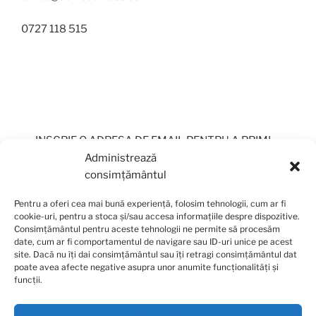
0727 118 515
INSCRIE O ADRESA DE EMAIL PENTRU A PRIMI
PERIODIC OFERTE
Administrează
consimțământul
Pentru a oferi cea mai bună experiență, folosim tehnologii, cum ar fi
cookie-uri, pentru a stoca și/sau accesa informațiile despre dispozitive.
Consimțământul pentru aceste tehnologii ne permite să procesăm
date, cum ar fi comportamentul de navigare sau ID-uri unice pe acest
site. Dacă nu îți dai consimțământul sau îți retragi consimțământul dat
poate avea afecte negative asupra unor anumite funcționalități și
funcții.