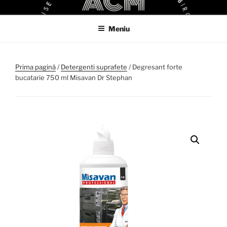
Sari
ACM
ACM VIRTUAL SHOP
la
Meniu
conținut
Prima pagină
/
Detergenti suprafete
/ Degresant forte
bucatarie 750 ml Misavan Dr Stephan