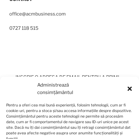
office@acmbusiness.com
0727 118 515
INSCRIE O ADRESA DE EMAIL PENTRU A PRIMI
PERIODIC OFERTE
Administrează
consimțământul
Pentru a oferi cea mai bună experiență, folosim tehnologii, cum ar fi
cookie-uri, pentru a stoca și/sau accesa informațiile despre dispozitive.
Consimțământul pentru aceste tehnologii ne permite să procesăm
date, cum ar fi comportamentul de navigare sau ID-uri unice pe acest
site. Dacă nu îți dai consimțământul sau îți retragi consimțământul dat
poate avea afecte negative asupra unor anumite funcționalități și
funcții.