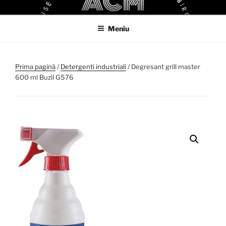
Sari
ACM
ACM VIRTUAL SHOP
la
Meniu
conținut
Prima pagină
/
Detergenti industriali
/ Degresant grill master
600 ml Buzil G576