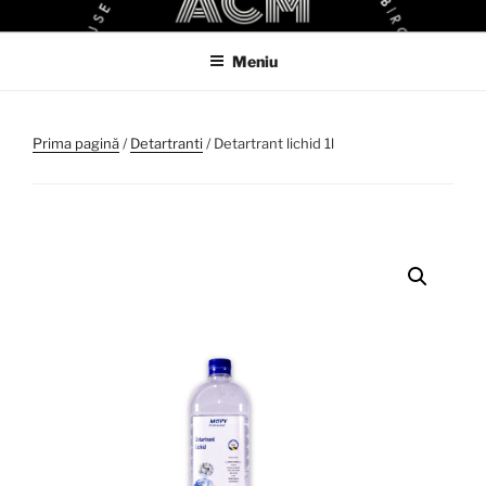
Sari
ACM
ACM VIRTUAL SHOP
la
Meniu
conținut
Prima pagină
/
Detartranti
/ Detartrant lichid 1l