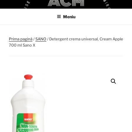
Sari
ACM
ACM VIRTUAL SHOP
la
Meniu
conținut
Prima pagină
/
SANO
/ Detergent crema universal, Cream Apple
700 ml Sano X