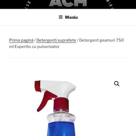
Sari
ACM
ACM VIRTUAL SHOP
la
Meniu
conținut
Prima pagină
/
Detergenti suprafete
/ Detergent geamuri 750
ml Expertto cu pulverizator