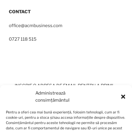
CONTACT
office@acmbusiness.com
0727 118 515
INSCRIE O ADRESA DE EMAIL PENTRU A PRIMI
PERIODIC OFERTE
Administrează
consimțământul
Pentru a oferi cea mai bună experiență, folosim tehnologii, cum ar fi
cookie-uri, pentru a stoca și/sau accesa informațiile despre dispozitive.
Consimțământul pentru aceste tehnologii ne permite să procesăm
date, cum ar fi comportamentul de navigare sau ID-uri unice pe acest