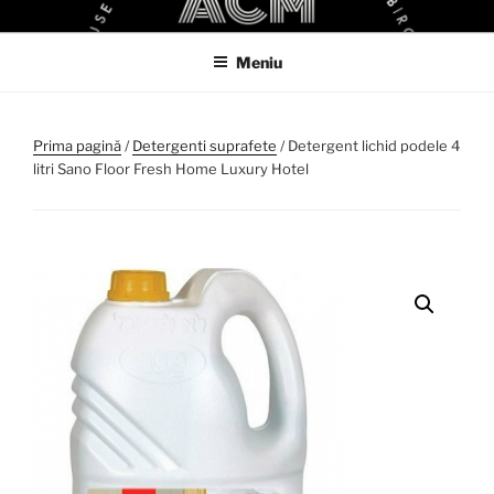
Sari
ACM
ACM VIRTUAL SHOP
la
Meniu
conținut
Prima pagină
/
Detergenti suprafete
/ Detergent lichid podele 4
litri Sano Floor Fresh Home Luxury Hotel