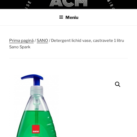
Sari
ACM
ACM VIRTUAL SHOP
la
Meniu
conținut
Prima pagină
/
SANO
/ Detergent lichid vase, castravete 1 litru
Sano Spark