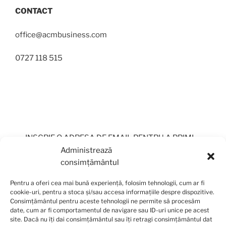
CONTACT
office@acmbusiness.com
0727 118 515
INSCRIE O ADRESA DE EMAIL PENTRU A PRIMI
PERIODIC OFERTE
Administrează
consimțământul
Pentru a oferi cea mai bună experiență, folosim tehnologii, cum ar fi
cookie-uri, pentru a stoca și/sau accesa informațiile despre dispozitive.
Consimțământul pentru aceste tehnologii ne permite să procesăm
date, cum ar fi comportamentul de navigare sau ID-uri unice pe acest
site. Dacă nu îți dai consimțământul sau îți retragi consimțământul dat