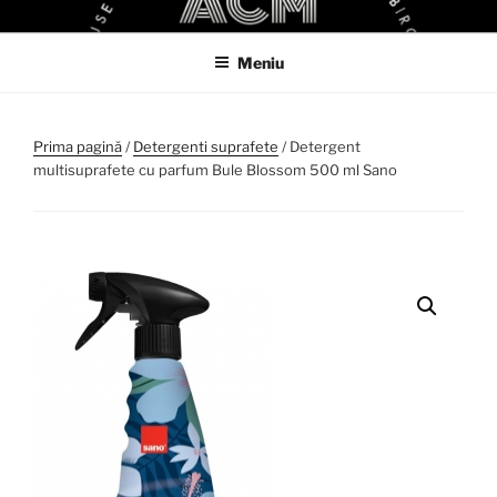
Sari
ACM
ACM VIRTUAL SHOP
la
Meniu
conținut
Prima pagină
/
Detergenti suprafete
/ Detergent
multisuprafete cu parfum Bule Blossom 500 ml Sano