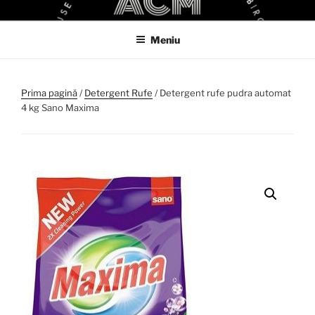
Sari
ACM
ACM VIRTUAL SHOP
la
Meniu
conținut
Prima pagină
/
Detergent Rufe
/ Detergent rufe pudra automat
4 kg Sano Maxima