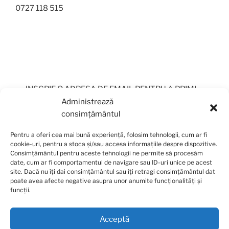
0727 118 515
INSCRIE O ADRESA DE EMAIL PENTRU A PRIMI
PERIODIC OFERTE
Administrează
consimțământul
Pentru a oferi cea mai bună experiență, folosim tehnologii, cum ar fi
cookie-uri, pentru a stoca și/sau accesa informațiile despre dispozitive.
Consimțământul pentru aceste tehnologii ne permite să procesăm
date, cum ar fi comportamentul de navigare sau ID-uri unice pe acest
site. Dacă nu îți dai consimțământul sau îți retragi consimțământul dat
poate avea afecte negative asupra unor anumite funcționalități și
funcții.
Acceptă
Facebook
Email