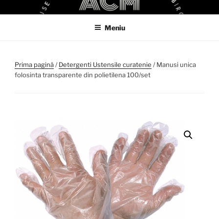
Sari
ACM
ACM VIRTUAL SHOP
la
Meniu
conținut
Prima pagină
/
Detergenti Ustensile curatenie
/ Manusi unica
folosinta transparente din polietilena 100/set