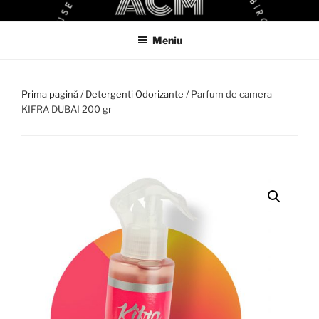
Sari
ACM
ACM VIRTUAL SHOP
la
Meniu
conținut
Prima pagină
/
Detergenti Odorizante
/ Parfum de camera
KIFRA DUBAI 200 gr