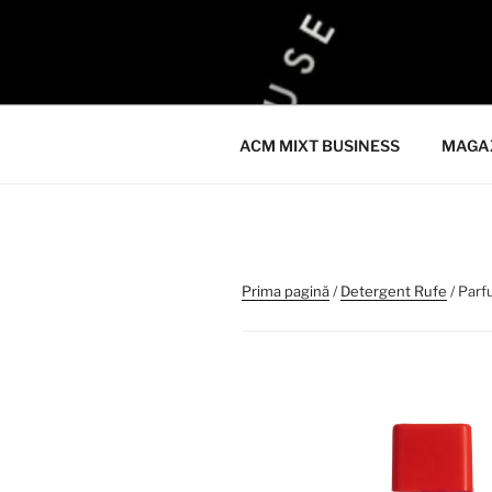
Sari
la
ACM
conținut
ACM VIRTUAL SHOP
ACM MIXT BUSINESS
MAGA
Prima pagină
/
Detergent Rufe
/ Par