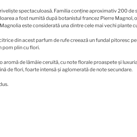
riveliște spectaculoasă. Familia conține aproximativ 200 de spe
Floarea a fost numită după botanistul francez Pierre Magnol, o
 Magnolia este considerată una dintre cele mai vechi plante cu 
 citrice din acest parfum de rufe creează un fundal pitoresc 
 pom plin cu flori.
o aromă de lămâie ceruită, cu note florale proaspete și luxur
ină de flori, foarte intensă și aglomerată de note secundare.
dus.