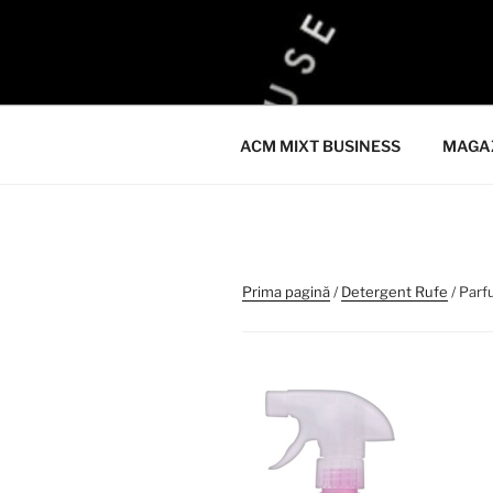
Sari
la
ACM
conținut
ACM VIRTUAL SHOP
ACM MIXT BUSINESS
MAGA
Prima pagină
/
Detergent Rufe
/ Parf