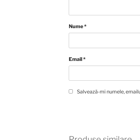
Nume
*
Email
*
Salvează-mi numele, emailul
Produse similare