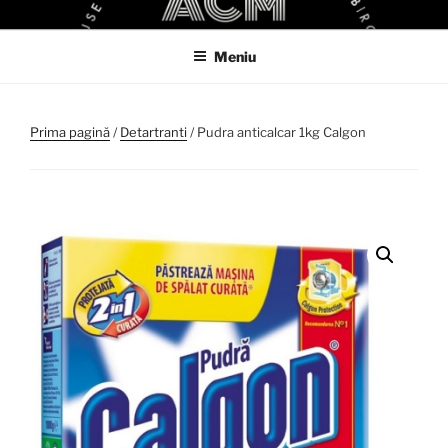
Sari
ACM
ACM VIRTUAL SHOP
la
Meniu
conținut
Prima pagină
/
Detartranti
/ Pudra anticalcar 1kg Calgon