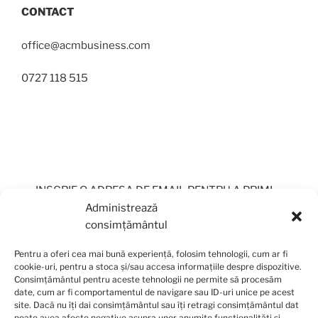
CONTACT
office@acmbusiness.com
0727 118 515
INSCRIE O ADRESA DE EMAIL PENTRU A PRIMI
PERIODIC OFERTE
Administrează
consimțământul
Pentru a oferi cea mai bună experiență, folosim tehnologii, cum ar fi
cookie-uri, pentru a stoca și/sau accesa informațiile despre dispozitive.
Consimțământul pentru aceste tehnologii ne permite să procesăm
date, cum ar fi comportamentul de navigare sau ID-uri unice pe acest
site. Dacă nu îți dai consimțământul sau îți retragi consimțământul dat
poate avea afecte negative asupra unor anumite funcționalități și