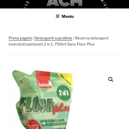
Sari
ACM
ACM VIRTUAL SHOP
la
Meniu
conținut
Prima pagină
/
Detergenti suprafete
/ Rezerva detergent
insecticid pardoseli 2 in 1, 750ml Sano Floor Plus