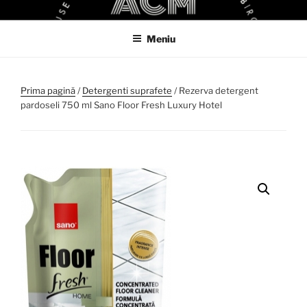
Sari
ACM
ACM VIRTUAL SHOP
la
Meniu
conținut
Prima pagină
/
Detergenti suprafete
/ Rezerva detergent
pardoseli 750 ml Sano Floor Fresh Luxury Hotel