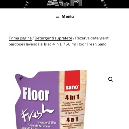
Sari
ACM
ACM VIRTUAL SHOP
la
Meniu
conținut
Prima pagină
/
Detergenti suprafete
/ Rezerva detergent
pardoseli lavanda si liliac 4 in 1, 750 ml Floor Fresh Sano