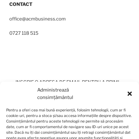
CONTACT
office@acmbusiness.com
0727 118 515
INSCRIE O ADRESA DE EMAIL PENTRU A PRIMI
PERIODIC OFERTE
Administrează
consimțământul
Pentru a oferi cea mai bună experiență, folosim tehnologii, cum ar fi
cookie-uri, pentru a stoca și/sau accesa informațiile despre dispozitive.
Consimțământul pentru aceste tehnologii ne permite să procesăm
date, cum ar fi comportamentul de navigare sau ID-uri unice pe acest
site. Dacă nu îți dai consimțământul sau îți retragi consimțământul dat
poate avea afecte negative asupra unor anumite funcționalități și