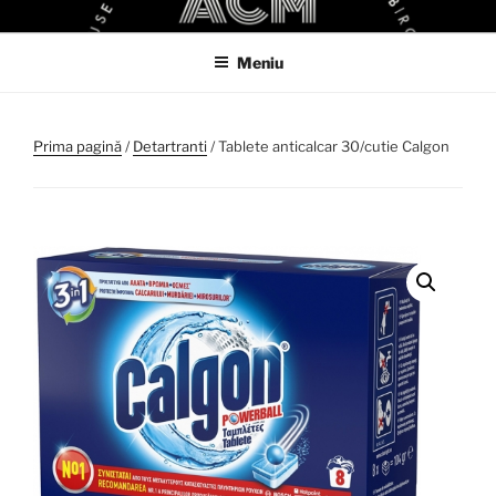
Sari
ACM
ACM VIRTUAL SHOP
la
Meniu
conținut
Prima pagină
/
Detartranti
/ Tablete anticalcar 30/cutie Calgon