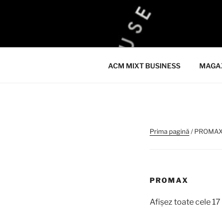
Sari
la
ACM
conținut
ACM VIRTUAL SHOP
ACM MIXT BUSINESS
MAGA
Prima pagină
/ PROMA
PROMAX
Afișez toate cele 17