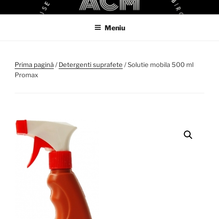
Sari
ACM
ACM VIRTUAL SHOP
la
Meniu
conținut
Prima pagină
/
Detergenti suprafete
/ Solutie mobila 500 ml
Promax