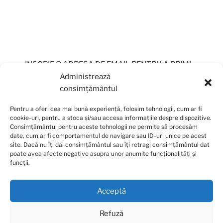
INSCRIE O ADRESA DE EMAIL PENTRU A PRIMI
PERIODIC OFERTE
Administrează
consimțământul
Pentru a oferi cea mai bună experiență, folosim tehnologii, cum ar fi
cookie-uri, pentru a stoca și/sau accesa informațiile despre dispozitive.
Consimțământul pentru aceste tehnologii ne permite să procesăm
date, cum ar fi comportamentul de navigare sau ID-uri unice pe acest
site. Dacă nu îți dai consimțământul sau îți retragi consimțământul dat
poate avea afecte negative asupra unor anumite funcționalități și
funcții.
Acceptă
Facebook
Email
Refuză