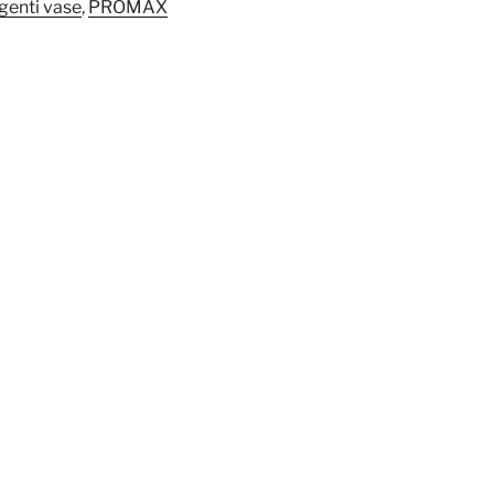
genti vase
,
PROMAX