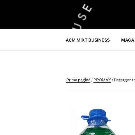
Sari
la
ACM
conținut
ACM VIRTUAL SHOP
ACM MIXT BUSINESS
MAGA
Prima pagină
/
PROMAX
/ Detergent 