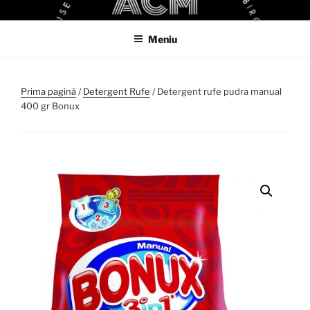
Sari
ACM
ACM VIRTUAL SHOP
la
Meniu
conținut
Prima pagină
/
Detergent Rufe
/ Detergent rufe pudra manual
400 gr Bonux