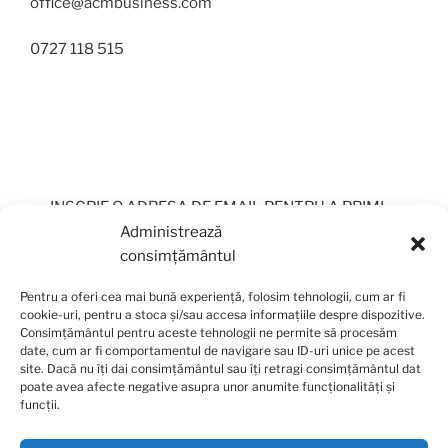
office@acmbusiness.com
0727 118 515
INSCRIE O ADRESA DE EMAIL PENTRU A PRIMI
PERIODIC OFERTE
Administrează
consimțământul
Pentru a oferi cea mai bună experiență, folosim tehnologii, cum ar fi
cookie-uri, pentru a stoca și/sau accesa informațiile despre dispozitive.
Consimțământul pentru aceste tehnologii ne permite să procesăm
date, cum ar fi comportamentul de navigare sau ID-uri unice pe acest
site. Dacă nu îți dai consimțământul sau îți retragi consimțământul dat
poate avea afecte negative asupra unor anumite funcționalități și
funcții.