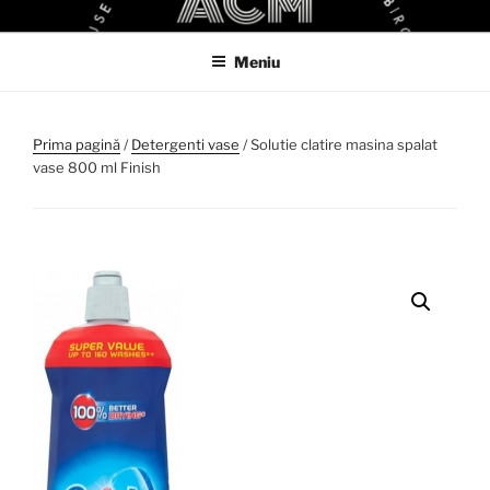
Sari
ACM
ACM VIRTUAL SHOP
la
Meniu
conținut
Prima pagină
/
Detergenti vase
/ Solutie clatire masina spalat
vase 800 ml Finish